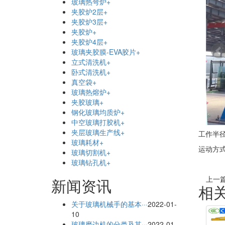
玻璃热弯炉
+
夹胶炉2层
+
夹胶炉3层
+
夹胶炉
+
夹胶炉4层
+
玻璃夹胶膜-EVA胶片
+
立式清洗机
+
卧式清洗机
+
真空袋
+
玻璃热熔炉
+
夹胶玻璃
+
钢化玻璃均质炉
+
中空玻璃打胶机
+
夹层玻璃生产线
+
工作半径：4
玻璃耗材
+
运动方式
玻璃切割机
+
玻璃钻孔机
+
上一
新闻资讯
相
关于玻璃机械手的基本···
2022-01-
10
玻璃磨边机的分类及其···
2022-01-