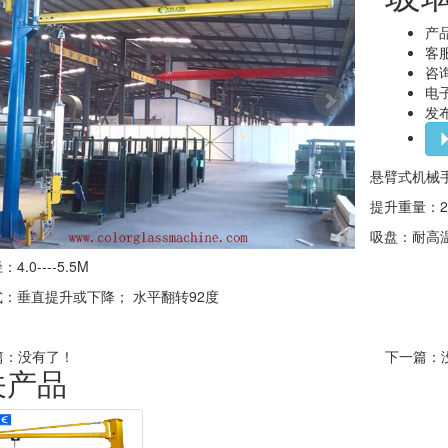
产
客服
咨询
电子
发布
悬臂式机械
提升重量：25
吸盘：耐高温
.0----5.5M
：垂直提升或下降； 水平翻转92度
篇：没有了！
下一篇：
关产品